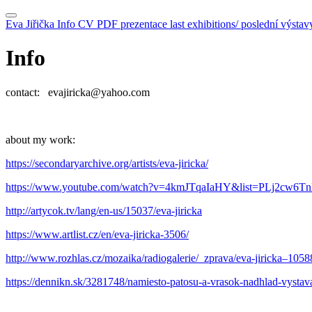
Eva Jiřička
Info
CV
PDF prezentace
last exhibitions/ poslední výstav
Info
contact: evajiricka@yahoo.com
about my work:
https://secondaryarchive.org/artists/eva-jiricka/
https://www.youtube.com/watch?v=4kmJTqaIaHY&list=PLj2cw
http://artycok.tv/lang/en-us/15037/eva-jiricka
https://www.artlist.cz/en/eva-jiricka-3506/
http://www.rozhlas.cz/mozaika/radiogalerie/_zprava/eva-jiricka–105
https://dennikn.sk/3281748/namiesto-patosu-a-vrasok-nadhlad-vystava