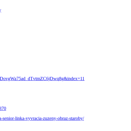
y
6TnDovgWa75ad_dTvtmZC6jDwq8g&index=11
8870
-senior-linka-vyvracia-zuzeny-obraz-staroby/